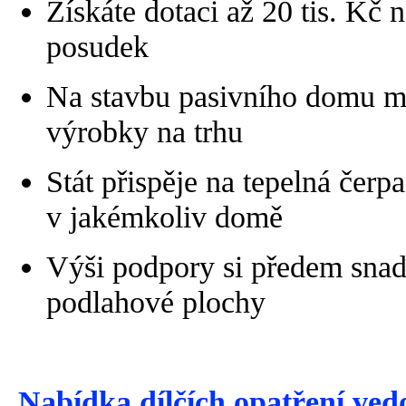
Získáte dotaci až 20 tis. Kč
posudek
Na stavbu pasivního domu mů
výrobky na trhu
Stát přispěje na tepelná čerp
v jakémkoliv domě
Výši podpory si předem snadno
podlahové plochy
Nabídka dílčích opatření ved