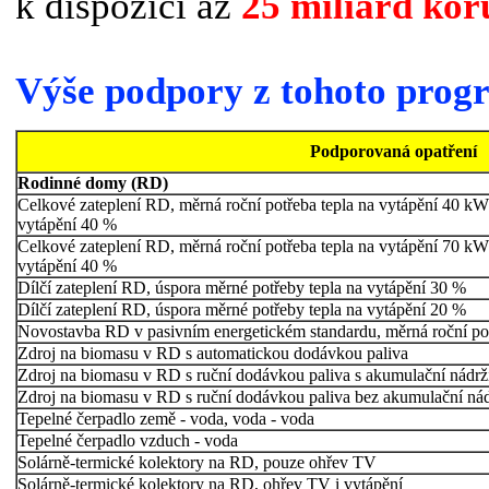
k dispozici až
25 miliard kor
Výše podpory z tohoto progr
Podporovaná opatření
Rodinné domy (RD)
Celkové zateplení RD, měrná roční potřeba tepla na vytápění 40 kW
vytápění 40 %
Celkové zateplení RD, měrná roční potřeba tepla na vytápění 70 kW
vytápění 40 %
Dílčí zateplení RD, úspora měrné potřeby tepla na vytápění 30 %
Dílčí zateplení RD, úspora měrné potřeby tepla na vytápění 20 %
Novostavba RD v pasivním energetickém standardu, měrná roční po
Zdroj na biomasu v RD s automatickou dodávkou paliva
Zdroj na biomasu v RD s ruční dodávkou paliva s akumulační nádrž
Zdroj na biomasu v RD s ruční dodávkou paliva bez akumulační ná
Tepelné čerpadlo země - voda, voda - voda
Tepelné čerpadlo vzduch - voda
Solárně-termické kolektory na RD, pouze ohřev TV
Solárně-termické kolektory na RD, ohřev TV i vytápění