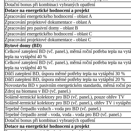
Dotační bonus při kombinaci vybraných opatření
Dotace na energetické hodnocení a projekt
Zpracování energetického hodnocení - oblast A
Zpracování projektové dokumentace - oblast A
Zpracování pro pasivní domy - oblast B
Zpracování energetického hodnocení - oblast C
Zpracování projektové dokumentace - oblast C
Bytové domy (BD)
Celkové zateplení BD (vč. panel.), měrná roční potřeba tepla na v
tepla na vytápění 40 %
Celkové zateplení BD (vč. panel.), měrná roční potřeba tepla na v
tepla na vytápění 40 %
Dílčí zateplení BD, úspora měrné potřeby tepla na vytápění 30 %
Dílčí zateplení BD, úspora měrné potřeby tepla na vytápění 20 %
Novostavba BD v pasivním energetickém standardu, měrná roční po
Zdroj na biomasu v BD (vč. panel.)
Solárně-termické kolektory pro BD (vč. panel.), pouze ohřev TV
Solárně-termické kolektory pro BD (vč. panel.), ohřev TV i vytápěn
Tepelné čerpadlo vzduch - voda pro BD (vč. panel.)
Tepelné čerpadlo země - voda, voda - voda pro BD (vč. panel.)
Dotační bonus při kombinaci vybraných opatření
Dotace na energetické hodnocení a projekt